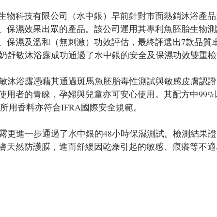
生物科技有限公司（水中銀）早前針對市面熱銷沐浴產品
、保濕效果出眾的產品。該公司運用其專利魚胚胎生物測
、保濕及溫和（無刺激）功效評估，最終評選出7款品質
蜂蜜牛奶舒敏沐浴露成功通過了水中銀的安全及保濕功效雙重
牛奶舒敏沐浴露憑藉其通過斑馬魚胚胎毒性測試與敏感皮膚認
使用者的青睞，孕婦與兒童亦可安心使用。其配方中99%
所用香料亦符合IFRA國際安全規範。
 沐浴露更進一步通過了水中銀的48小時保濕測試。檢測結果
膚天然防護膜，進而舒緩因乾燥引起的敏感、痕癢等不適