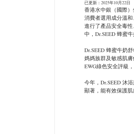
已更新：
2025年10月22日
香港水中銀（國際）
消費者選用成分溫和
進行了產品安全毒性
中，Dr.SEED 
Dr.SEED 蜂蜜
媽媽族群及敏感肌膚
EWG綠色安全評級，
今年，Dr.SEED
顯著，能有效保護肌