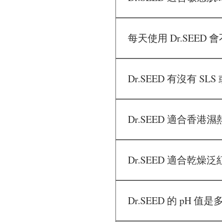
是的。Dr.SEED 採用溫和
感肌、乾燥肌及濕疹肌使
每天使用 Dr.SEED
不會。Dr.SEED 的天
Dr.SEED 有沒有 SLS
完全沒有。Dr.SEED 不含
Dr.SEED 適合香港
非常適合。配方清爽易沖
Dr.SEED 適合乾
適合。Dr.SEED 採用
Dr.SEED 的 pH