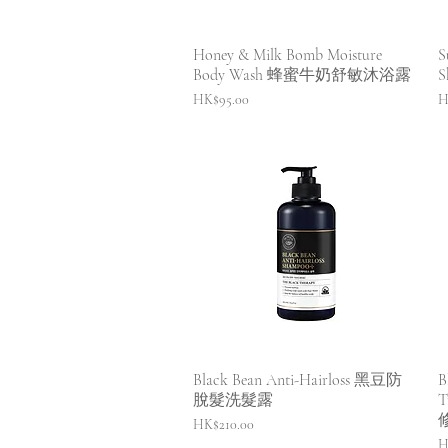
快速瀏覽
Honey & Milk Bomb Moisture
S
Body Wash 蜂蜜牛奶舒敏沐浴露
價格
HK$95.00
H
快速瀏覽
Black Bean Anti-Hairloss 黑豆防
B
脫髮洗髮露
T
價格
HK$210.00
H