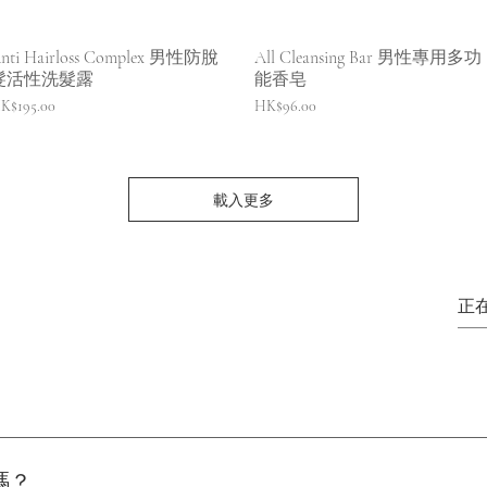
快速瀏覽
快速瀏覽
nti Hairloss Complex 男性防脫
All Cleansing Bar 男性專用多功
髮活性洗髮露
能香皂
價格
價格
K$195.00
HK$96.00
載入更多
FOLLOW US
嗎？