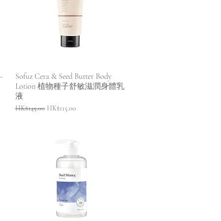
快速瀏覽
-
Sofuz Cera & Seed Butter Body
Lotion 植物種子舒敏滋潤身體乳
液
一般價格
促銷價格
HK$145.00
HK$115.00