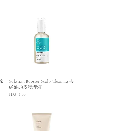
快速瀏覽
防脫
Solution Booster Scalp Cleaning 去
頭油頭皮護理液
價格
HK$96.00