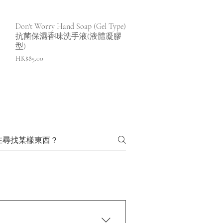
快速瀏覽
Don't Worry Hand Soap (Gel Type)
抗菌保濕香味洗手液(液體凝膠
型)
價格
HK$85.00