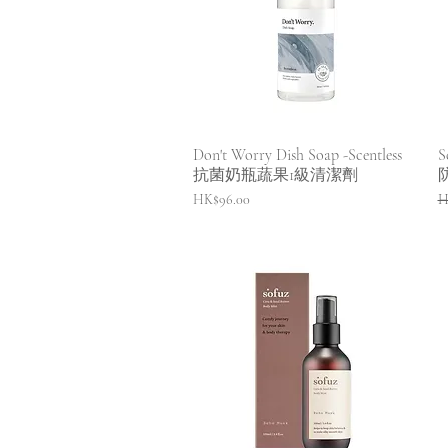
快速瀏覽
Don't Worry Dish Soap -Scentless
S
抗菌奶瓶蔬果1級清潔劑
價格
HK$96.00
H