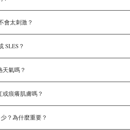
、弱酸性 pH 5.5 配方，並通過皮膚刺激測試，不含 SLS/SLES、P
用。
 會不會太刺激？
copyright©Dr.SEED All rights reserved
然成分比例高、清潔力溫和、不乾澀，適合香港每天多次淋浴的習慣
 或 SLES？
 20 種常見刺激成分，包括 SLS、SLES、人工色素、Paraben、
濕熱天氣嗎？
洗、不黏膩，洗後皮膚柔軟不繃緊，特別適合香港濕熱氣候與潮
燥泛紅或痕癢肌膚嗎？
天然植物萃取與低敏配方，有助減少因乾燥而引起的泛紅與痕癢問題
 值是多少？為什麼重要？