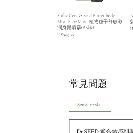
快速瀏覽
Sofuz Cera & Seed Butter body
A
Mist -Bebe Musk 植物種子舒敏滋
潤身體噴霧(BB味)
H
價格
HK$85.00
常見問題
Sensitive skin
Dr.SEED 適合敏感肌