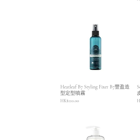
快速瀏覽
Heatleaf B7 Styling Fixer B7豐盈造
S
型定型噴霧
價格
HK$110.00
H