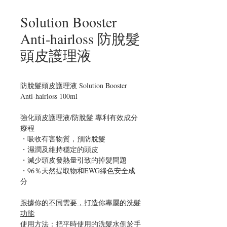
Solution Booster
Anti-hairloss 防脫髮
頭皮護理液
防脫髮頭皮護理液 Solution Booster 
Anti-hairloss 100ml
強化頭皮護理液/防脫髮 專利有效成分
療程
・吸收有害物質，預防脫髮
・濕潤及維持穩定的頭皮
・減少頭皮發熱量引致的掉髮問題
・96％天然提取物和EWG綠色安全成
分
跟據你的不同需要，打造你專屬的洗髮
功能
使用方法：把平時使用的洗髮水倒於手