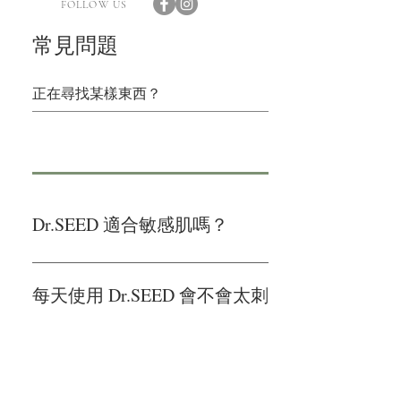
FOLLOW US
常見問題
Dr.SEED 適合敏感肌嗎？
是的。Dr.SEED 採用溫和、弱酸性 pH 5.5 配方，並通過皮
肌、乾燥肌及濕疹肌使用。
每天使用 Dr.SEED 會不會太刺激？
不會。Dr.SEED 的天然成分比例高、清潔力溫和、不乾
Dr.SEED 有沒有 SLS 或 SLES？