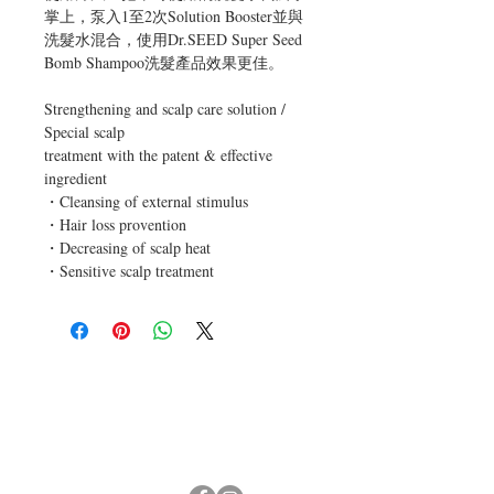
掌上，泵入1至2次Solution Booster並與
洗髮水混合，使用Dr.SEED Super Seed 
Bomb Shampoo洗髮產品效果更佳。
Strengthening and scalp care solution / 
Special scalp
treatment with the patent & effective 
ingredient
・Cleansing of external stimulus
・Hair loss provention
・Decreasing of scalp heat
・Sensitive scalp treatment